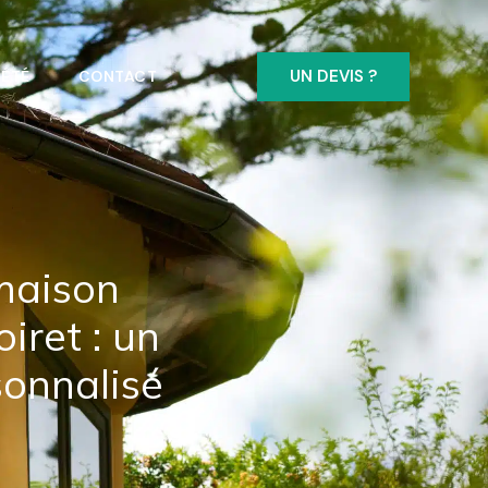
UN DEVIS ?
ÉTÉ
CONTACT
maison
iret : un
onnalisé