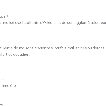
xpert
alisé aux habitants d’Orléans et de son agglomération pour 
de partie de maisons anciennes, parfois mal isolées ou dotées
ort au quotidien.
gie
comme été
es