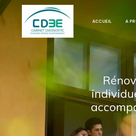
Aller
au
contenu
ACCUEIL
A PR
Rénov
individu
accompa