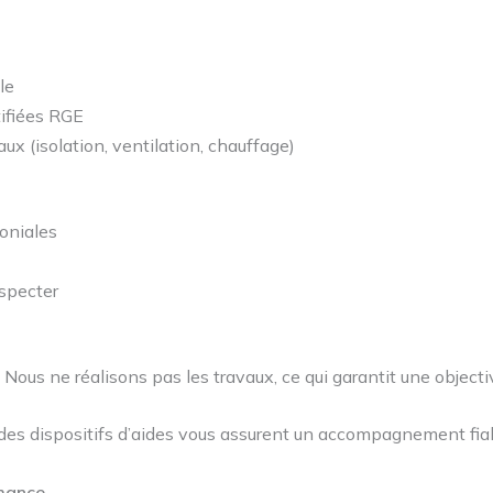
le
tifiées RGE
ux (isolation, ventilation, chauffage)
oniales
specter
us ne réalisons pas les travaux, ce qui garantit une object
 des dispositifs d’aides vous assurent un accompagnement fiab
rmance